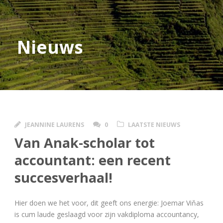
Nieuws
JEANNINE LAURENS
0
LAATSTE NIEUWS
Van Anak-scholar tot
accountant: een recent
succesverhaal!
Hier doen we het voor, dit geeft ons energie: Joemar Viňas
is cum laude geslaagd voor zijn vakdiploma accountancy,