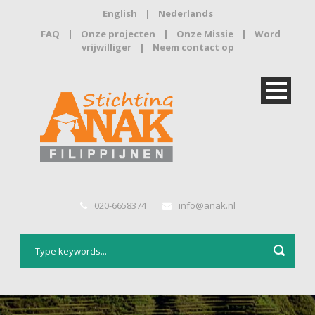
English
|
Nederlands
FAQ
|
Onze projecten
|
Onze Missie
|
Word
vrijwilliger
|
Neem contact op
020-6658374
info@anak.nl