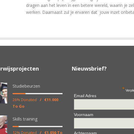
dragen aan het leven in een betere wereld, waarin je ze
werken. Daarnaast zul je ervaren dat jouw inzet onbeta
rwijsprojecten
Nieuwsbrief?
Studiebeurzen
*
Verpli
Email Adres
26% Donated
/
€11.000
To Go
Voornaam
Skills training
12% Donated
/
€1.050 To
Achternaam