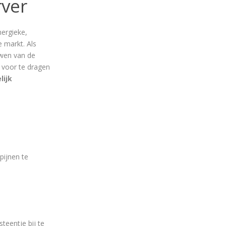
ver
nergieke,
 markt. Als
uwen van de
 voor te dragen
ijk
pijnen te
steentje bij te