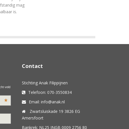
lfstandig mag
albaar is.
Contact
Stichting Anak Filippijnen
cht veld
Telefoon: 070-3550834
*
Email: info@anak.nl
Zwartsluiskade 19 3826 EG
Amersfoort
Bankrek: NL25 INGB 0009 2756 80