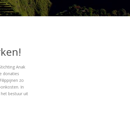
rken!
 Stichting Anak
e donaties
ilippijnen zo
oonkosten. In
het bestuur uit