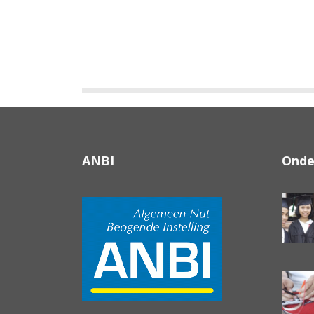
wat is een skillbar
ANBI
Onde