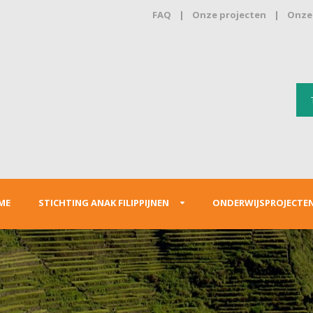
FAQ
|
Onze projecten
|
Onze 
ME
STICHTING ANAK FILIPPIJNEN
ONDERWIJSPROJECTE