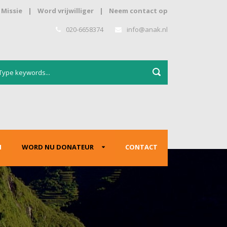
Missie
|
Word vrijwilliger
|
Neem contact op
020-6658374
info@anak.nl
N
WORD NU DONATEUR
CONTACT