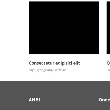
Consectetur adipisici elit
Q
Logo
,
Typography
,
Website
Lo
ANBI
Onde