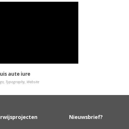
uis aute iure
go
,
Typography
,
Website
rwijsprojecten
Nieuwsbrief?