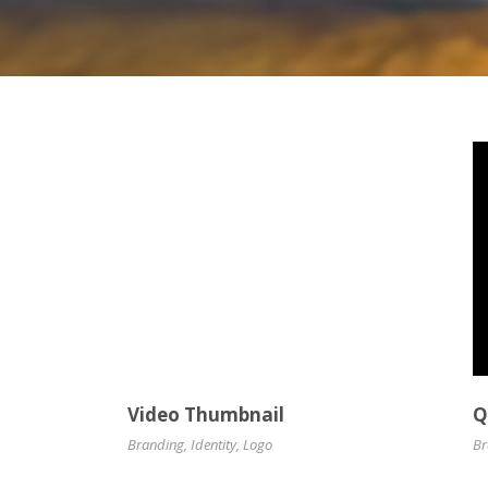
Video Thumbnail
Q
Branding
,
Identity
,
Logo
Br