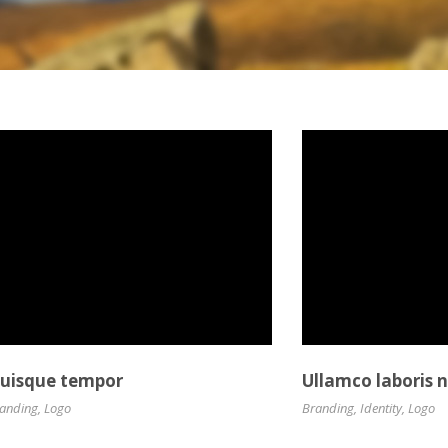
uisque tempor
Ullamco laboris n
anding
,
Logo
Branding
,
Identity
,
Logo