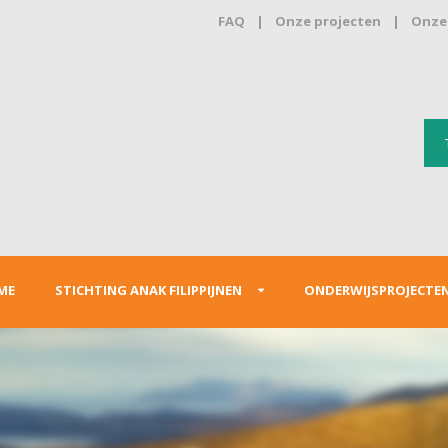
FAQ
|
Onze projecten
|
Onze 
ME
STICHTING ANAK FILIPPIJNEN
ONDERWIJSPROJECTE