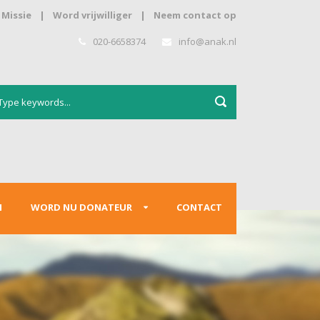
Missie
|
Word vrijwilliger
|
Neem contact op
020-6658374
info@anak.nl
N
WORD NU DONATEUR
CONTACT