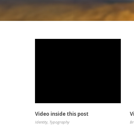
Video inside this post
V
Identity
,
Typography
Br