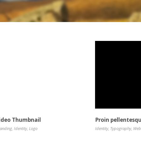
ideo Thumbnail
Proin pellentesq
anding
,
Identity
,
Logo
Identity
,
Typography
,
Web