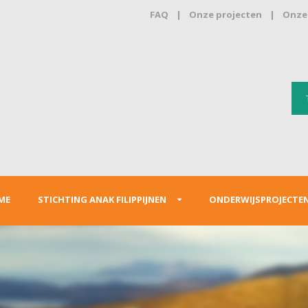
FAQ
|
Onze projecten
|
Onze 
ME
STICHTING ANAK FILIPPIJNEN
ONDERWIJSPROJECTE