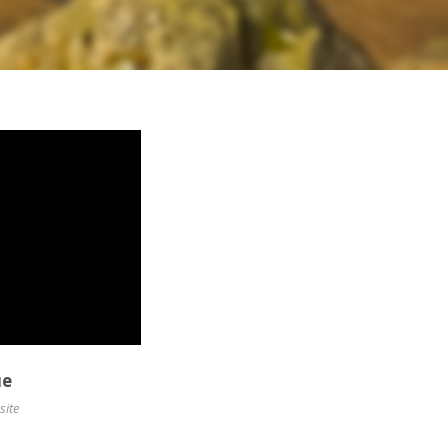
ue
site