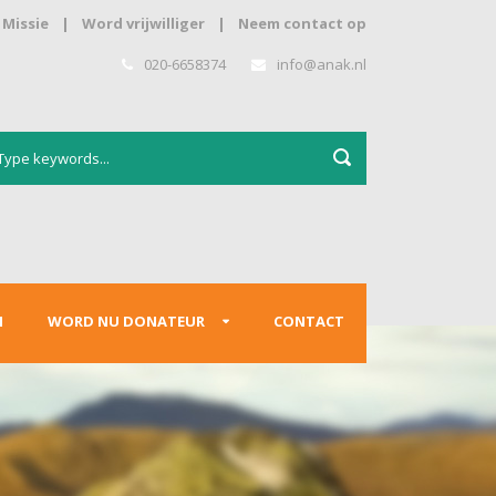
Missie
|
Word vrijwilliger
|
Neem contact op
020-6658374
info@anak.nl
N
WORD NU DONATEUR
CONTACT