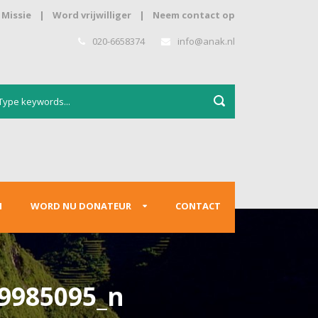
Missie
|
Word vrijwilliger
|
Neem contact op
020-6658374
info@anak.nl
N
WORD NU DONATEUR
CONTACT
9985095_n