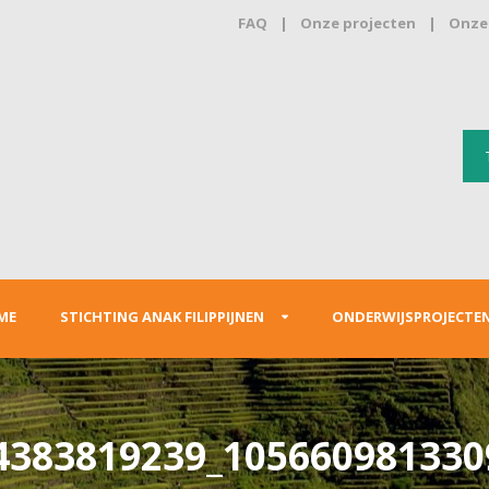
FAQ
|
Onze projecten
|
Onze 
ME
STICHTING ANAK FILIPPIJNEN
ONDERWIJSPROJECTE
4383819239_105660981330