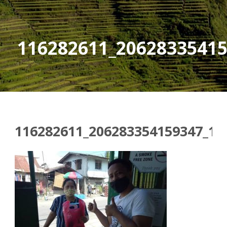
116282611_2062833541
116282611_206283354159347_17