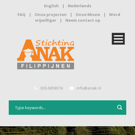
English
|
Nederlands
FAQ
|
Onze projecten
|
Onze Missie
|
Word
vrijwilliger
|
Neem contact op
020-6658374
info@anak.nl