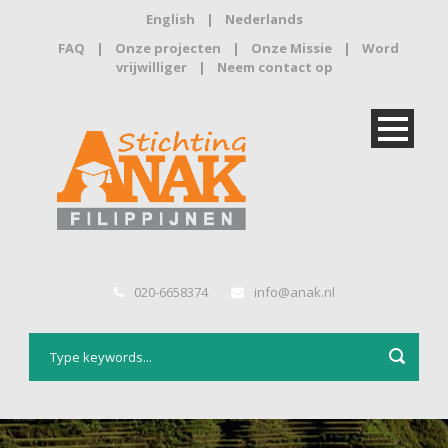
English
|
Nederlands
FAQ
|
Onze projecten
|
Onze Missie
|
Word
vrijwilliger
|
Neem contact op
020-6658374
info@anak.nl