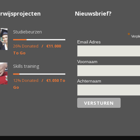
rwijsprojecten
Nieuwsbrief?
Studiebeurzen
*
Verpli
Email Adres
26% Donated
/
€11.000
To Go
Voornaam
Skills training
12% Donated
/
€1.050 To
Achternaam
Go