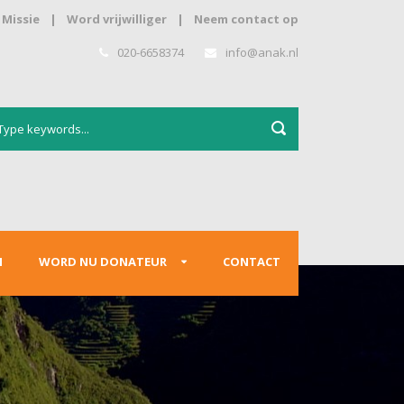
Missie
|
Word vrijwilliger
|
Neem contact op
020-6658374
info@anak.nl
N
WORD NU DONATEUR
CONTACT