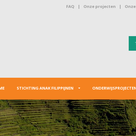
FAQ
|
Onze projecten
|
Onze 
ME
STICHTING ANAK FILIPPIJNEN
ONDERWIJSPROJECTE