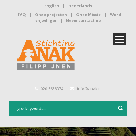
English
|
Nederlands
FAQ
|
Onze projecten
|
Onze Missie
|
Word
vrijwilliger
|
Neem contact op
020-6658374
info@anak.nl