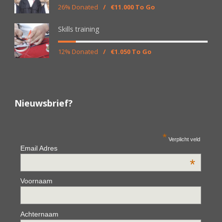
26% Donated
/
€11.000 To Go
Skills training
12% Donated
/
€1.050 To Go
Nieuwsbrief?
*
Verplicht veld
Email Adres
*
Voornaam
Achternaam