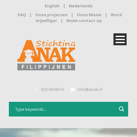
English
|
Nederlands
FAQ
|
Onze projecten
|
Onze Missie
|
Word
vrijwilliger
|
Neem contact op
020-6658374
info@anak.nl