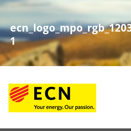
ecn_logo_mpo_rgb_1203
1