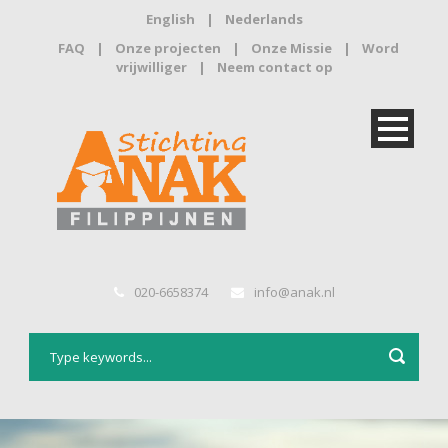
English
|
Nederlands
FAQ
|
Onze projecten
|
Onze Missie
|
Word
vrijwilliger
|
Neem contact op
020-6658374
info@anak.nl