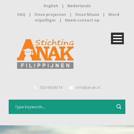
English
|
Nederlands
FAQ
|
Onze projecten
|
Onze Missie
|
Word
vrijwilliger
|
Neem contact op
020-6658374
info@anak.nl