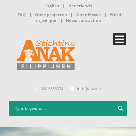
English
|
Nederlands
FAQ
|
Onze projecten
|
Onze Missie
|
Word
vrijwilliger
|
Neem contact op
020-6658374
info@anak.nl