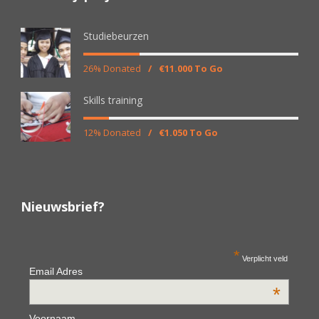
Studiebeurzen
26% Donated
/
€11.000 To Go
Skills training
12% Donated
/
€1.050 To Go
Nieuwsbrief?
*
Verplicht veld
Email Adres
*
Voornaam