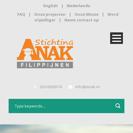
English
|
Nederlands
FAQ
|
Onze projecten
|
Onze Missie
|
Word
vrijwilliger
|
Neem contact op
020-6658374
info@anak.nl