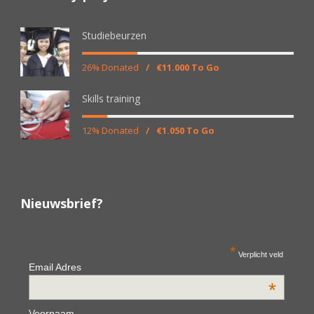
Studiebeurzen
26% Donated
/
€11.000 To Go
Skills training
12% Donated
/
€1.050 To Go
Nieuwsbrief?
*
Verplicht veld
Email Adres
*
Voornaam