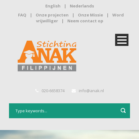
English
|
Nederlands
FAQ
|
Onze projecten
|
Onze Missie
|
Word
vrijwilliger
|
Neem contact op
020-6658374
info@anak.nl