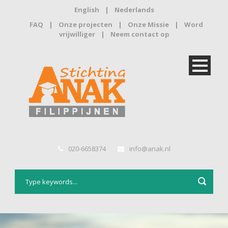
English
|
Nederlands
FAQ
|
Onze projecten
|
Onze Missie
|
Word
vrijwilliger
|
Neem contact op
020-6658374
info@anak.nl