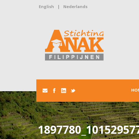
English
|
Nederlands
HO
1897780_10152957