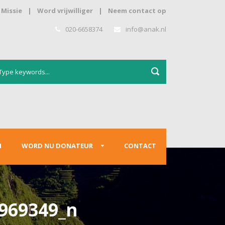
Missie
|
Word vrijwilliger
|
Neem contact op
020-6658374
info@anak.nl
N
WORD NU DONATEUR
CONTACT
969349_n