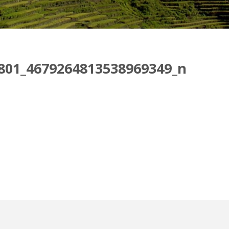
801_4679264813538969349_n