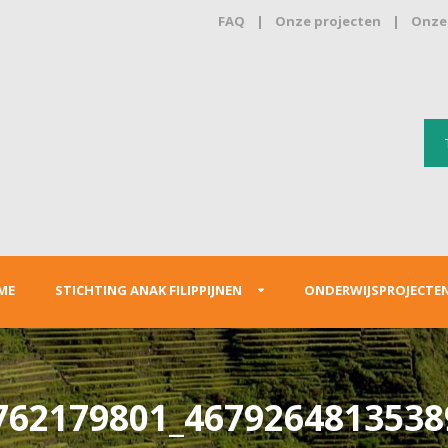
FAQ
|
Onze projecten
|
Onze 
ME
STICHTING ANAK FILIPPIJNEN
ONDERWIJSPROJECTE
762179801_4679264813538